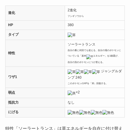
2進化
進化
フシギソウから
HP
380
タイプ
ソーラートランス
自分の番に何回でも使える。自分の場のポケモンに
特性
ついている「基本
エネルギー」を1個選び、
自分の別のポケモンにつけ替える。
ジャングルダ
ワザ1
ンプ 240
このポケモンのHPを「30」回復する。
×2
弱点
抵抗力
なし
にげる
特性「ソーラートランス」は草エネルギーを自在に付け替え